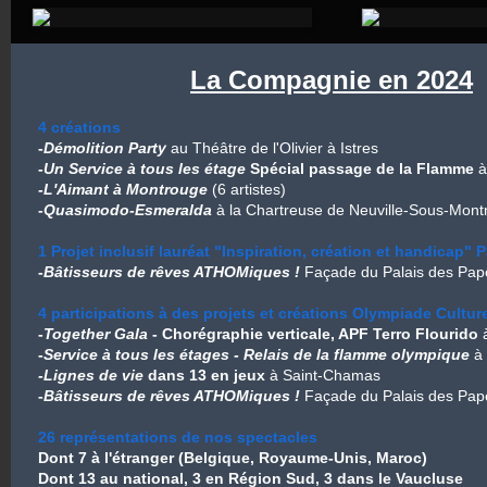
La Compagnie en 2024
4 créations
-
Démolition Party
au Théâtre de l'Olivier à Istres
-
Un Service à tous les étage
Spécial passage de la Flamme
à
-L'Aimant à Montrouge
(6 artistes)
-
Quasimodo-Esmeralda
à la Chartreuse de Neuville-Sous-Montr
1 Projet inclusif lauréat "Inspiration, création et handicap" 
-
Bâtisseurs de rêves ATHOMiques !
Façade du Palais des Pa
4 participations à des projets et créations Olympiade Cultur
-
Together Gala
- Chorégraphie verticale, APF Terro Flourido
-
Service à tous les étages - Relais de la flamme olympique
à
-Lignes de vie
dans 13 en jeux
à Saint-Chamas
-
Bâtisseurs de rêves ATHOMiques !
Façade du Palais des Pap
26 représentations de nos spectacles
Dont 7 à l'étranger (Belgique, Royaume-Unis, Maroc)
Dont 13 au national, 3 en Région Sud, 3 dans le Vaucluse