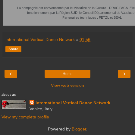
La compagnie est conventionné par le Ministère de la Culture - DRAC PACA. Ell
fonctionnement par la Région SUD, le Conseil Départemental de Vaucluse et 
Partenaires techniques : PETZL et BEAL
International Vertical Dance Network
a
01:56
Share
‹
›
Home
View web version
about us
International Vertical Dance Network
Venice, Italy
View my complete profile
Powered by
Blogger
.