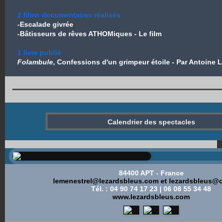
2 films documentaires réalisés
-Escalade givrée
-Bâtisseurs de rêves ATHOMiques - Le film
1 livre publié
Folambule
, Confessions d'un grimpeur étoile - Par Antoine 
Calendrier des spectacles
­
84400 APT - France
lemenestrel@l
ezardsbleus.com et
lezardsbleus@o
Tél. : 04 90 74 17 23 | 06 08 55 34 48
www.lezardsbleus.com