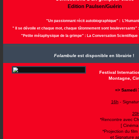
Edition Paulsen/Guérin
"Un passionnant récit autobiographique" : L'Human
" Il se dévoile et chaque mot, chaque tâtonnement sont bouleversants" 
"Petite métaphysique de la grimpe" : La Conversation Scientifique
Folambule
est disponible en librairie !
­
­
Festival Internati
­
­
Montagne, Cin
=> Samedi 
16h
- Signatu
20
*Rencontre avec Cha
[ Cinéma 
*Projection du fil
et Signature a