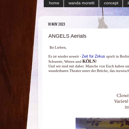
home
wanda moretti
concept
10 NOV 2023
ANGELS Aerials
Ihr Lieben,
Es
ist wieder soweit -
Zeit für Zirkus
spielt in Berl
KÖLN
Schwerte, Witten und
!
Und wir sind mit dabei. Manche von Euch haben uns
wunderbaren
Theater
unter der Brücke, das inzwisc
Clown
Varieté
i