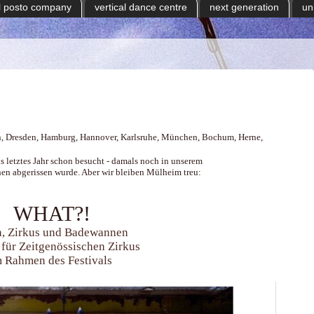
il posto company
vertical dance centre
next generation
un
in, Dresden,
Hamburg
, Hannover,
Karlsruhe, München,
Bochum, Herne,
 letztes Jahr schon
besucht
- damals noch in unserem
hen abgerissen wurde. Aber wir bleiben Mülheim treu:
WHAT?!
, Zirkus und Badewannen
 für Zeitgenössischen Zirkus
m Rahmen des Festivals