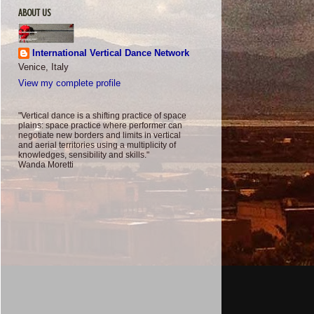
ABOUT US
International Vertical Dance Network
Venice, Italy
View my complete profile
"Vertical dance is a shifting practice of space
plains: space practice where performer can
negotiate new borders and limits in vertical
and aerial territories using a multiplicity of
knowledges, sensibility and skills."
Wanda Moretti