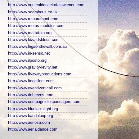
http://www.verticaldancekatelawrence.com
http://www.scarabeus.co.uk
http://www.retouramont.com
http://www.motus-modules.com
http://www.mattatoio.org
http://www.lezardsbleus.com
http://www.legsonthewall.com.au
http://www.in-senso.net
http://www.ilposto.org
http://www.gravity-levity.net
http://www.flyawayproductions.com
http://www.fidgetfeet.com
http://www.eventiverticali.com
http://www.del-reves.com
http://www.compagnielespassagers.com
http://www.bluelapislight.org
http://www.bandaloop.org
http://www.aeriosa.com
http://www.aerialdance.com