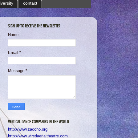
iversity
contact
SIGN UP TO RECEIVE THE NEWSLETTER
Name
Email
*
Message
*
VERTICAL DANCE COMPANIES IN THE WORLD
http://www.zaccho.org
http://www.wiredaerialtheatre.com