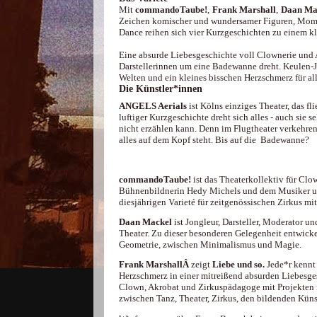
Mit
commandoTaube!
,
Frank Marshall
,
Daan Ma
Zeichen komischer und wundersamer Figuren, Momen
Dance reihen sich vier Kurzgeschichten zu einem kl
Eine absurde Liebesgeschichte voll Clownerie und Ak
Darstellerinnen um eine Badewanne dreht. Keulen-
Welten und ein kleines bisschen Herzschmerz für all
Die Künstler*innen
ANGELS Aerials
ist Kölns einziges Theater, das 
luftiger Kurzgeschichte dreht sich alles - auch sie
nicht erzählen kann. Denn im Flugtheater verkehren
alles auf dem Kopf steht. Bis auf die Badewanne?
commandoTaube!
ist das Theaterkollektiv für Clo
Bühnenbildnerin Hedy Michels und dem Musiker un
diesjährigen Varieté für zeitgenössischen Zirkus mit
Daan Mackel
ist Jongleur, Darsteller, Moderator
Theater. Zu dieser besonderen Gelegenheit entwick
Geometrie, zwischen Minimalismus und Magie.
Frank MarshallÂ
zeigt
Liebe und so.
Jede*r kennt 
Herzschmerz in einer mitreißend absurden Liebesges
Clown, Akrobat und Zirkuspädagoge mit Projekten in
zwischen Tanz, Theater, Zirkus, den bildenden Kün