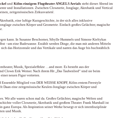
ckel
und
Kölns einzigem Flugtheater ANGELS Aerials
steht dieser Abend im
te und Installationen. Zwischen Clownerie, Jonglage, Akrobatik und Vertical
einen, zeitgenössischen Zirkusvarieté.
robatik, eine luftige Kurzgeschichte, in der sich alles inklusive
Jonglage zwischen Körper und Geometrie. Einfach großes Gelächter, magische
e.
fliegen kann. In Susanne Beschorner, Sibylle Hummels und Simone Kieltykas
 selbst - um eine Badewanne. Erzählt werden Dinge, die man mit anderen Mitteln
 sich das Horizontale und das Vertikale und narren das Auge bis buchstäblich
wntheater, Musik, Spezialeffekte …and more. Es besteht aus der
d Clown Erik Werner. Nach ihrem Hit „Das Taubenlied“ sind sie beim
 einer neuen Figur vertreten.
 und Ensemble Mitglied von DER WEISSE KNOPF, Kölns erstem Freestyle
elt Daan eine zeitgenössische Keulen-Jonglage zwischen Körper und
es. Wir alle waren schon mal da. Großes Gelächter, magische Welten und
chichte voller Clownerie, Akrobatik und großem Theater. Frank Marshall ist
 ganz Europa. Als Inspiration seiner Werke bewegt er sich interdisziplinär
sten und Musik.