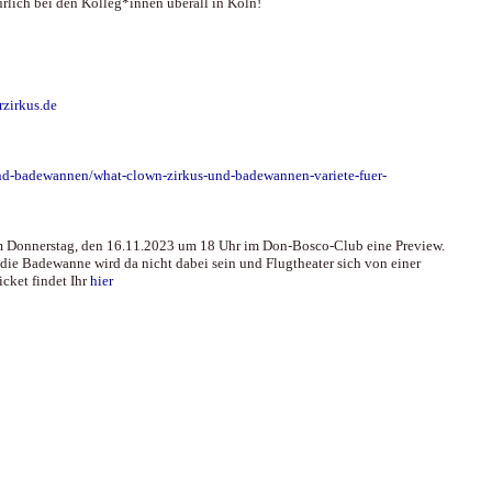
ürlich bei den Kolleg*innen überall in Köln!
rzirkus.de
-und-badewannen/what-clown-zirkus-und-badewannen-variete-fuer-
r am Donnerstag, den 16.11.2023 um 18 Uhr im Don-Bosco-Club eine Preview.
g die Badewanne wird da nicht dabei sein und Flugtheater sich von einer
icket findet Ihr
hier