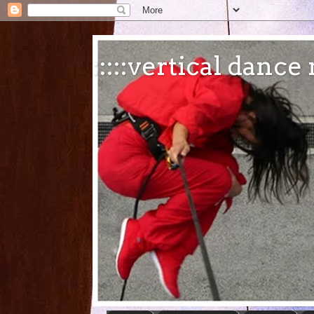
:::::vertical danc