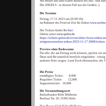
Wir freuen uns über Euren Besuch bei uns - und nat
Die ANGELS - in diesem Fall nur die Großen ;)
Die Termine
Freitag, 17.11.2023 um 20:00 Uhr
im Rahmen des Festival Zeit für Zirkus
www.zeitfue
Die Tickets findet Ihr
hier:
Online unter
www.qultor.de
https://tickets.qultor.de/event/what-clown-zirkus
zeitgenoessischen-zirkus-2023-11-17-2000/tickets
Preview ohne Badewanne
Für alle, die am Freitag nicht können, spielen wi
Dazu seid Ihr natürlich herzlich eingeladen - einzi
anderen Seite zeigen. Lasst Euch überraschen, die T
Die Preise
ermäßigtes Ticket:
8,00€
Reguläres Tickte:
12,00€
Supporterticket:
16,00€
Die Veranstaltungsorte
Kulturbunker Köln Mülheim
Berliner Str. 20, 51063 Köln
Don-Bosco-Club Köln-Mülheim