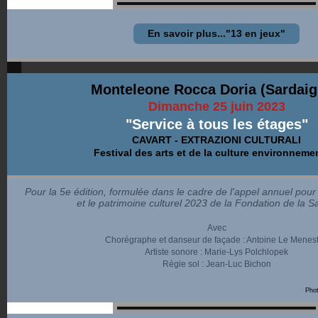
En savoir plus..."13 en jeux"
Monteleone Rocca Doria (Sardai
Dimanche 25 juin 2023
"Service à tous les étages"
CAVART - EXTRAZIONI CULTURALI
Festival des arts et de la culture environneme
Pour la 5e édition, formulée dans le cadre de l'appel annuel pour le
et le patrimoine culturel 2023 de la Fondation de la S
Avec
Chorégraphe et danseur de façade : Antoine Le Menest
Artiste sonore : Marie-Lys Polchlopek
Régie sol : Jean-Luc Bichon
Phot