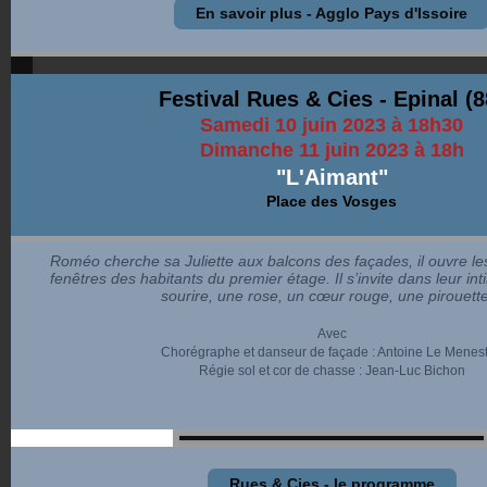
En savoir plus - Agglo Pays d'Issoire
Festival Rues & Cies -
Epinal (8
Samedi 10 juin 2023 à 18h30
Dimanche 11 juin 2023 à 18h
"L'Aimant"
Place des Vosges
Roméo cherche sa Juliette aux balcons des façades, il ouvre le
fenêtres des habitants du premier étage. Il s’invite dans leur int
sourire, une rose, un cœur rouge, une pirouette
Avec
Chorégraphe et danseur de façade : Antoine Le Menest
Régie sol et cor de chasse : Jean-Luc Bichon
Rues & Cies - le programme