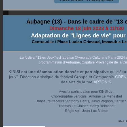
Aubagne (13) - Dans le cadre de "13 
Dimanche 18 juin 2023 à 11h30
Adaptation de "Lignes de vie" pour
Centre-ville / Place Lucien Grimaud, Immeuble Le
Le festival "13 en Jeux" est labélisé Olympiade Culturelle Paris 2024 et
programmation d’Aubagne, Capitale Provençale de la Cul
KINISI est une déambulation dansée et participative
qui clôtur
jeux". Direction artistique du festival Groupe et Compagnie
GREN
des arts de la rue
ARTONIK
.
Avec la participation pour KINSI de :
Chorégraphie verticale : Antoine Le Menestrel
Danseurs-traceurs : Anthony Denis,
David Pagnon, Fantin 
Thomas Le Gloinec,
Samy Belmahdi
Régie sol : Jean-Luc Bichon
Photo C