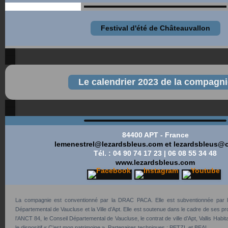
Festival d'été de Châteauvallon
Le calendrier 2023 de la compagni
84400 APT - France
lemenestrel@l
ezardsbleus.com et
lezardsbleus@o
Tél. : 04 90 74 17 23 | 06 08 55 34 48
www.lezardsbleus.com
La compagnie est conventionné par la DRAC PACA. Elle est subventionnée par l
Départemental de Vaucluse et la Ville d’Apt. Elle est soutenue dans le cadre de ses proje
l’ANCT 84, le Conseil Départemental de Vaucluse, le contrat de ville d’Apt, Vallis Habit
le dispositif « C’est mon patrimoine ». Partenaires techniques : PETZL et BEAL