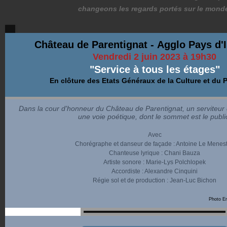
changeons les regards portés sur le mond
Château de Parentignat -
Agglo Pays d'I
Vendredi 2 juin 2023 à 19h30
"Service à tous les étages"
En clôture des Etats Généraux de la Culture et du 
Dans la cour d'honneur du Château de Parentignat, un serviteur 
une voie poétique, dont le sommet est le publi
Avec
Chorégraphe et danseur de façade : Antoine Le Menest
Chanteuse lyrique : Chani Bauza
Artiste sonore : Marie-Lys Polchlopek
Accordiste : Alexandre Cinquini
Régie sol et de production : Jean-Luc Bichon
Photo Em