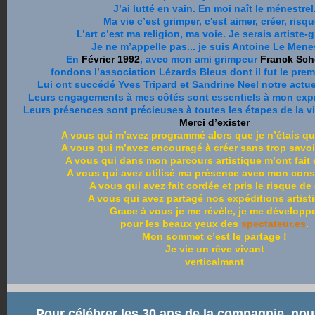
J’ai lutté en vain. En moi naît le ménestrel
Ma vie c’est grimper, c'est aimer, créer, risqu
L’art c’est ma religion, ma voie. Je serais artiste-
Je ne m’appelle pas... je suis Antoine Le Menes
En
Février 1992
, avec mon ami grimpeur
Franck Sch
fondons l’association Lézards Bleus dont il fut le prem
Lui ont succédé Yves Tripard et Sandrine Neel notre actu
Leurs engagements à mes côtés sont essentiels à mon expr
Leurs présences sont précieuses à toutes les étapes de la v
Merci d’exister
A vous qui m’avez programmé alors que je n’étais qu
A vous qui m’avez encouragé à créer sans trop savoi
A vous qui dans mon parcours artistique m’ont fait 
A vous qui avez utilisé ma présence avec mon con
A vous qui avez fait cordée et pris le risque de 
A vous qui avez partagé nos expéditions artist
Grace à vous je me révèle, je me développe
pour les beaux yeux des
spectateur.es
.
Mon sommet c’est le partage !
Je vie un rêve vivant
verticalmant
Pour célébrer les 30 ans de la compagnie, no