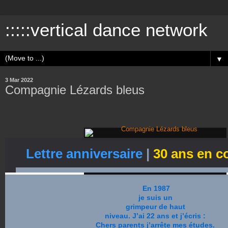
:::::vertical dance network
▼
3 Mar 2022
Compagnie Lézards bleus
Lettre anniversaire
|
30 ans en 
En 1987
je suis un
grimpeur de haut
niveau. J’ai 22 ans et j’écris :
Chers parents j’arrête mes études.