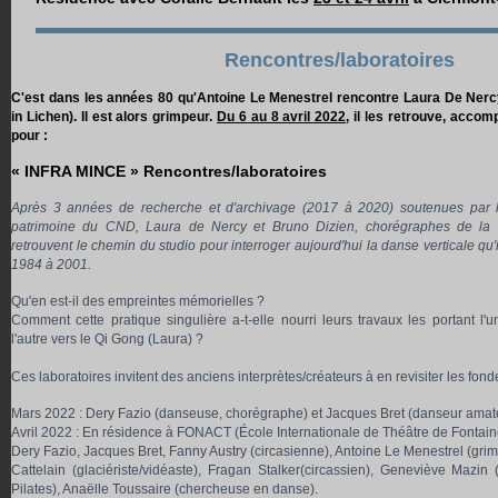
Rencontres/laboratoires
C'est dans les années 80 qu'Antoine Le Menestrel rencontre Laura De Nerc
in Lichen). Il est alors grimpeur.
Du 6 au 8 avril 2022
, il les retrouve, accom
pour :
« INFRA MINCE » Rencontres/laboratoires
A
près 3 années de recherche et d'archivage (2017 à 2020) soutenues par l
patrimoine du CND, Laura de Nercy et Bruno Dizien, chorégraphes de la
retrouvent le chemin du studio pour interroger aujourd'hui la danse verticale qu'
1984 à 2001.
Qu'en est-il des empreintes mémorielles ?
Comment cette pratique singulière a-t-elle nourri leurs travaux les portant l'u
l'autre vers le Qi Gong (Laura) ?
Ces laboratoires invitent des anciens interprètes/créateurs à en revisiter les fon
Mars 2022 : Dery Fazio (danseuse, chorégraphe) et Jacques Bret (danseur amateu
Avril 2022 : En résidence à FONACT (École Internationale de Théâtre de Fontain
Dery Fazio, Jacques Bret, Fanny Austry (circasienne), Antoine Le Menestrel (gri
Cattelain (glaciériste/vidéaste), Fragan Stalker(circassien), Geneviève Mazi
Pilates), Anaëlle Toussaire (chercheuse en danse).