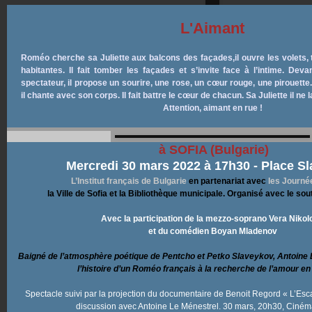
L'Aimant
Roméo cherche sa Juliette aux balcons des façades,
il ouvre les volets
habitantes.
Il fait tomber les façades et s’invite face à l’intime.
Devan
spectateur, il propose un sourire, une rose,
un cœur rouge, une pirouette.
il chante avec son corps.
Il fait battre le cœur de chacun. Sa Juliette il ne 
Attention, aimant en rue !
à SOFIA (Bulgarie)
Mercredi 30 mars 2022 à 17h30 - Place S
L’Institut français de Bulgarie
en partenariat avec
les Journé
la Ville de Sofia et la Bibliothèque municipale. O
rganisé avec le sou
Avec la participation de la mezzo-soprano Vera Nikol
et du comédien Boyan Mladenov
Baigné de l’atmosphère poétique de Pеntcho et Petko Slaveykov, Antoine 
l’histoire d’un Roméo français à la recherche de l’amour en
Spectacle suivi par la projection du documentaire de Benoit Regord « L’Esca
discussion avec Antoine Le Ménestrel. 30 mars, 20h30, Ciné