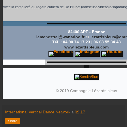
Avec la complicité du regard caméra de Do Brunet (danseuse/vidéaste/sophrolo
84400 APT - France
lemenestrel@wanadoo.fr
et
lezardsbleus@oran
Tél. : 04 90 74 17 23 | 06 08 55 34 48
www.lezardsbleus.com
© 2019 Compagnie Lézards bleus
International Vertical Dance Network
a
09:17
Share