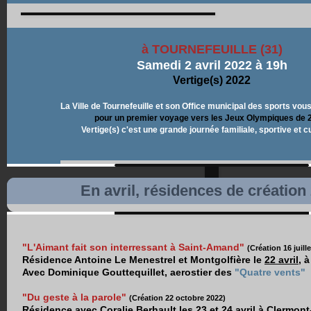
à TOURNEFEUILLE (31)
Samedi 2 avril 2022 à 19h
Vertige(s) 2022
La Ville de Tournefeuille et son Office municipal des sports vo
pour un premier voyage vers les Jeux Olympiques de 
Vertige(s) c'est une grande journée familiale, sportive et cu
En avril, résidences de création
"L'Aimant fait son interressant à Saint-Amand"
(Création 16 juill
Résidence Antoine Le Menestrel et Montgolfière le
22 avril
, 
Avec Dominique Gouttequillet, aerostier des
"Quatre vents"
"Du geste à la parole"
(Création 22 octobre 2022)
Résidence avec Coralie Berhault les
23 et 24 avril
à Clermont