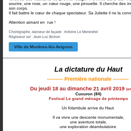
sourire, une rose, un cœur rouge, une pirouette. Il cherche des in
son corps.
Il fait battre le cœur de chaque spectateur. Sa Juliette il ne la c
Attention aimant en rue !
Chorégraphe, danseur de façade : Antoine Le Menestrel
Régisseur sol : Jean-Luc Bichon
Ville de Morières-lès-Avignon
La dictature du Haut
--------- Première nationale ---------
Du jeudi 18 au dimanche 21 avril 2019
(e
Cucuron (84)
Festival Le grand ménage de printemps
Un folambule arrive du Haut.
Il va vivre une descente monumentale,
une aventure totale,
une exploration déambulatoire.