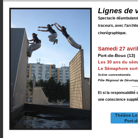
Lignes de v
Spectacle déambulatoi
traceurs, avec l’archit
chorégraphique.
Samedi 27 avri
Port-de-Bouc (13)
Les 30 ans du sé
Le Sémaphore sort
Scène conventionnée.
Pôle Régional de Développ
----
Et si la responsabilité 
une conscience supplé
Théâtre L
Port-