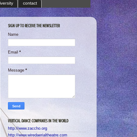
iversity
contact
SIGN UP TO RECEIVE THE NEWSLETTER
Name
Email
*
Message
*
VERTICAL DANCE COMPANIES IN THE WORLD
http://www.zaccho.org
http://www.wiredaerialtheatre.com