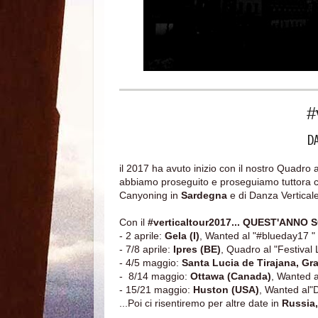
#
DA
il 2017 ha avuto inizio con il nostro Quadro
abbiamo proseguito e proseguiamo tuttora con 
Canyoning in
Sardegna
e di Danza Vertical
Con il
#verticaltour2017... QUEST'ANN
- 2 aprile:
Gela (I)
, Wanted al "#blueday17 "
- 7/8 aprile:
Ipres (BE)
, Quadro al "Festival L
- 4/5 maggio:
Santa Lucia de Tirajana, Gr
- 8/14 maggio:
Ottawa (Canada)
, Wanted a
- 15/21 maggio:
Huston (USA)
, Wanted al"
...Poi ci risentiremo per altre date in
Russia,