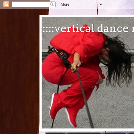
:::::vertical danc