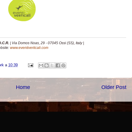
.C.R.
| Via Domos Noas, 29 - 07045 Ossi (SS), Italy |
bsite:
www.eventiverticali.com
ork
a
10:39
Home
Older Post