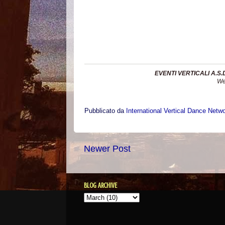
EVENTI VERTICALI A.S.D
We
Pubblicato da
International Vertical Dance Netw
Newer Post
BLOG ARCHIVE