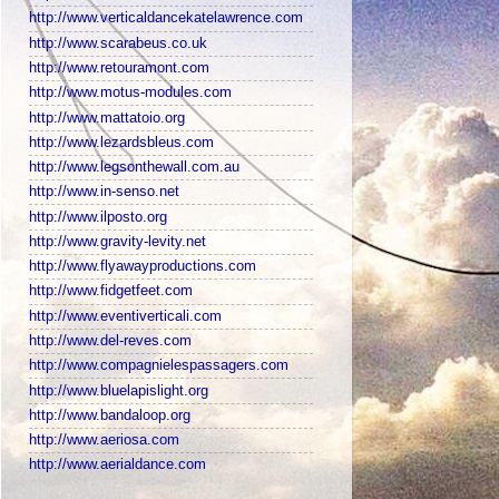
http://www.verticaldancekatelawrence.com
http://www.scarabeus.co.uk
http://www.retouramont.com
http://www.motus-modules.com
http://www.mattatoio.org
http://www.lezardsbleus.com
http://www.legsonthewall.com.au
http://www.in-senso.net
http://www.ilposto.org
http://www.gravity-levity.net
http://www.flyawayproductions.com
http://www.fidgetfeet.com
http://www.eventiverticali.com
http://www.del-reves.com
http://www.compagnielespassagers.com
http://www.bluelapislight.org
http://www.bandaloop.org
http://www.aeriosa.com
http://www.aerialdance.com