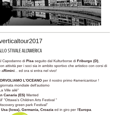
verticaltour2017
LLO STIVALE ALL'AMERICA
 al Capodanno di
Pisa
seguito dal Kulturborse di
Friburgo (D)
,
attività per i soci sia in ambito sportivo che artistico con corsi di
e a
Rimini
... ed ora si entra nel vivo!
O SORVOLIAMO L'OCEANO
per il nostro primo #americantour !
 giornata mondiale dell'autismo
a Ville ailé"
an Canaria (ES)
Wanted
ll' "Ottawa's Children Arts Festival "
Discovery green park Festival"
 Usa (Iowa), Germania, Croazia
ed in giro per l'
Europa
.